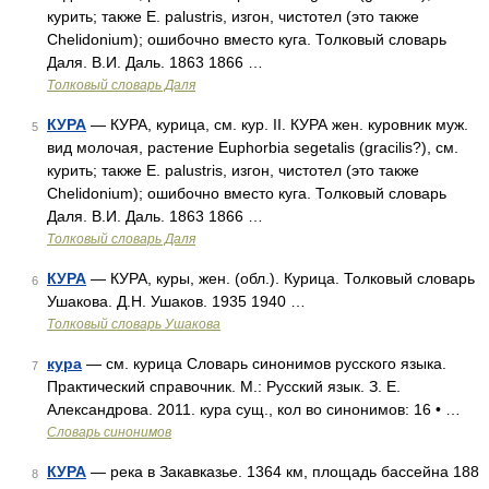
курить; также Е. palustris, изгон, чистотел (это также
Chelidonium); ошибочно вместо куга. Толковый словарь
Даля. В.И. Даль. 1863 1866 …
Толковый словарь Даля
КУРА
— КУРА, курица, см. кур. II. КУРА жен. куровник муж.
5
вид молочая, растение Euphorbia segetalis (gracilis?), см.
курить; также Е. palustris, изгон, чистотел (это также
Chelidonium); ошибочно вместо куга. Толковый словарь
Даля. В.И. Даль. 1863 1866 …
Толковый словарь Даля
КУРА
— КУРА, куры, жен. (обл.). Курица. Толковый словарь
6
Ушакова. Д.Н. Ушаков. 1935 1940 …
Толковый словарь Ушакова
кура
— см. курица Словарь синонимов русского языка.
7
Практический справочник. М.: Русский язык. З. Е.
Александрова. 2011. кура сущ., кол во синонимов: 16 • …
Словарь синонимов
КУРА
— река в Закавказье. 1364 км, площадь бассейна 188
8