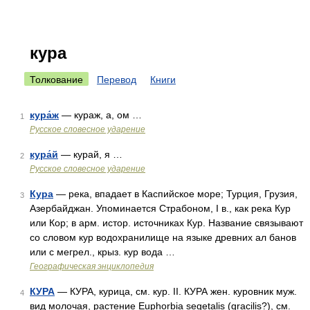
кура
Толкование
Перевод
Книги
кура́ж
— кураж, а, ом …
1
Русское словесное ударение
кура́й
— курай, я …
2
Русское словесное ударение
Кура
— река, впадает в Каспийское море; Турция, Грузия,
3
Азербайджан. Упоминается Страбоном, I в., как река Кур
или Кор; в арм. истор. источниках Кур. Название связывают
со словом кур водохранилище на языке древних ал банов
или с мегрел., крыз. кур вода …
Географическая энциклопедия
КУРА
— КУРА, курица, см. кур. II. КУРА жен. куровник муж.
4
вид молочая, растение Euphorbia segetalis (gracilis?), см.