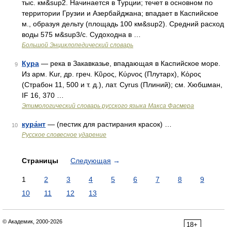
тыс. км&sup2. Начинается в Турции; течет в основном по
территории Грузии и Азербайджана; впадает в Каспийское
м., образуя дельту (площадь 100 км&sup2). Средний расход
воды 575 м&sup3/с. Судоходна в …
Большой Энциклопедический словарь
Кура
— река в Закавказье, впадающая в Каспийское море.
9
Из арм. Kur, др. греч. Κῦρος, Κύρνος (Плутарх), Κόρος
(Страбон 11, 500 и т. д.), лат. Суrus (Плиний); см. Хюбшман,
IF 16, 370 …
Этимологический словарь русского языка Макса Фасмера
кура́нт
— (пестик для растирания красок) …
10
Русское словесное ударение
Страницы
Следующая
→
1
2
3
4
5
6
7
8
9
10
11
12
13
© Академик, 2000-2026
18+